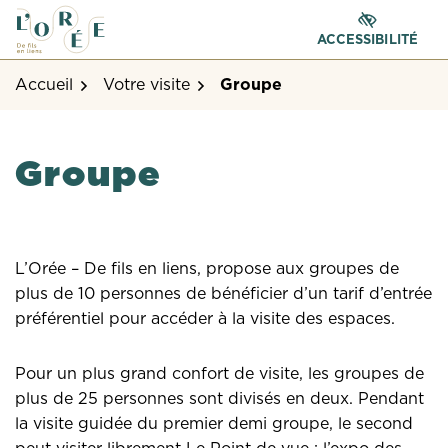
Gestion des traceurs
Aller
Aller
Aller
à
au
au
ACCESSIBILITÉ
la
contenu
pied
Accueil
Votre visite
Groupe
navigation
de
page
Groupe
L’Orée – De fils en liens, propose aux groupes de
plus de 10 personnes de bénéficier d’un tarif d’entrée
préférentiel pour accéder à la visite des espaces.
Pour un plus grand confort de visite, les groupes de
plus de 25 personnes sont divisés en deux. Pendant
la visite guidée du premier demi groupe, le second
peut visiter librement Le Point de vue : l’expo des