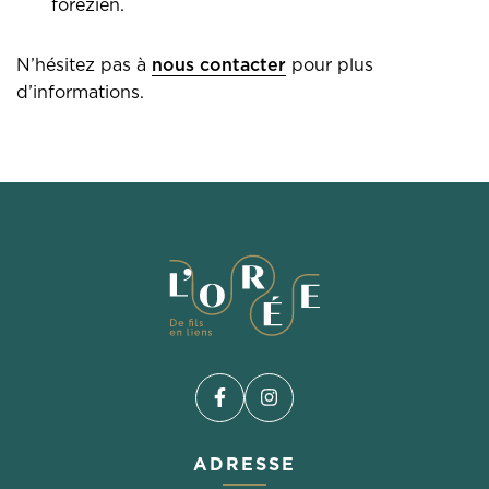
forézien.
N’hésitez pas à
nous contacter
pour plus
d’informations.
Facebook
(ouverture dans un nouvel 
Instagram
(ouverture dans un nou
ADRESSE