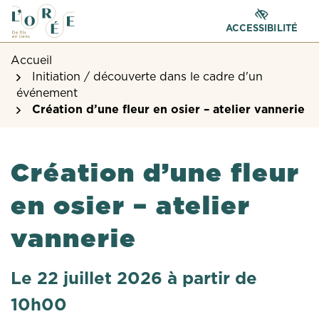
Gestion des traceurs
Aller
Aller
Aller
à
au
au
ACCESSIBILITÉ
la
contenu
pied
Accueil
navigation
de
Initiation / découverte dans le cadre d'un
page
événement
Création d’une fleur en osier – atelier vannerie
Création d’une fleur
en osier – atelier
vannerie
Le
22
juillet
2026
à partir de
10h00