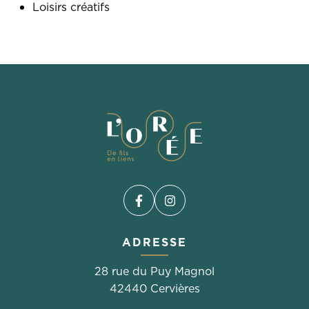
Loisirs créatifs
Facebook
(ouverture dans un nouvel 
Instagram
(ouverture dans un nou
ADRESSE
28 rue du Puy Magnol
42440 Cervières